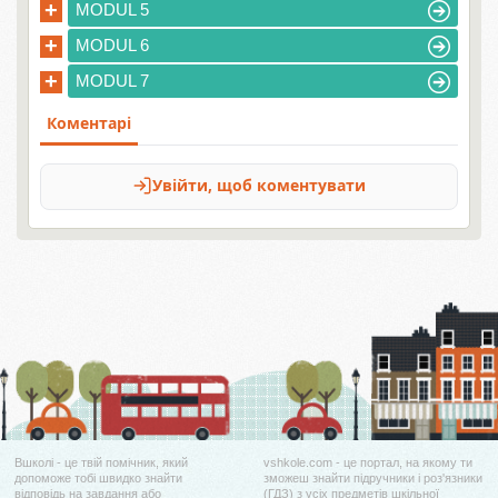
+
MODUL 5
+
MODUL 6
+
MODUL 7
Вшколі - це твій помічник, який
vshkole.com - це портал, на якому ти
допоможе тобі швидко знайти
зможеш знайти підручники і роз'язники
відповідь на завдання або
(ГДЗ) з усіх предметів шкільної