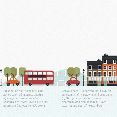
Вшколі - це твій помічник, який
vshkole.com - це портал, на якому ти
допоможе тобі швидко знайти
зможеш знайти підручники і роз'язники
відповідь на завдання або
(ГДЗ) з усіх предметів шкільної
завантажити підручник зі шкільної
програми для різних класів. Сайт
програми без жодних обмежень.
адаптовано під твій смартфон.