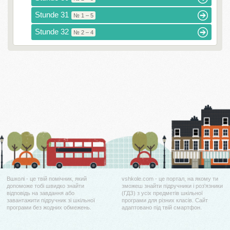
Stunde 31
№ 1 – 5
Stunde 32
№ 2 – 4
Вшколі - це твій помічник, який
vshkole.com - це портал, на якому ти
допоможе тобі швидко знайти
зможеш знайти підручники і роз'язники
відповідь на завдання або
(ГДЗ) з усіх предметів шкільної
завантажити підручник зі шкільної
програми для різних класів. Сайт
програми без жодних обмежень.
адаптовано під твій смартфон.