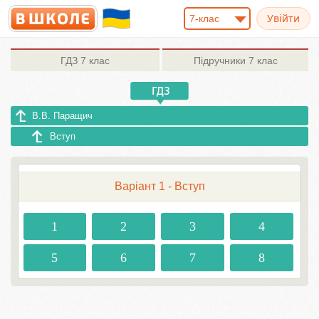
7-клас
ГДЗ
7 клас
Підручники
7 клас
В.В. Паращич
Вступ
Варіант 1 - Вступ
1
2
3
4
5
6
7
8