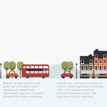
Вшколі - це твій помічник, який
vshkole.com - це портал, на якому ти
допоможе тобі швидко знайти
зможеш знайти підручники і роз'язники
відповідь на завдання або
(ГДЗ) з усіх предметів шкільної
завантажити підручник зі шкільної
програми для різних класів. Сайт
програми без жодних обмежень.
адаптовано під твій смартфон.