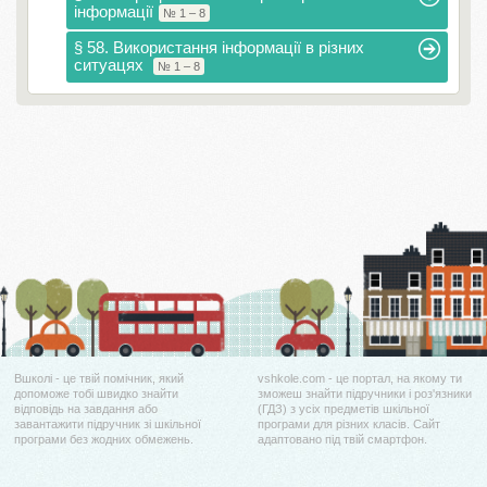
інформації
№ 1 – 8
§ 58. Використання інформації в різних
ситуацях
№ 1 – 8
Вшколі - це твій помічник, який
vshkole.com - це портал, на якому ти
допоможе тобі швидко знайти
зможеш знайти підручники і роз'язники
відповідь на завдання або
(ГДЗ) з усіх предметів шкільної
завантажити підручник зі шкільної
програми для різних класів. Сайт
програми без жодних обмежень.
адаптовано під твій смартфон.