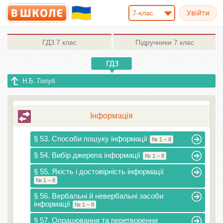
7-клас
ГДЗ
7 клас
Підручники
7 клас
Н.Б. Голуб
Інформація
§ 53. Способи пошуку інформації
№ 1 – 8
§ 54. Вибір джерела інформації
№ 1 – 8
§ 55. Якість і достовірність інформації
№ 1 – 8
§ 56. Вербальні й невербальні засоби
інформації
№ 1 – 8
§ 57. Опрацювання та перетворення