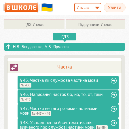
7-клас
ГДЗ
7 клас
Підручники
7 клас
Н.В. Бондаренко, А.В. Ярмолюк
Частка
§ 45. Частка як службова частина мови
№ 436
§ 46. Написання часток бо, но, то, от, таки
№ 443
§ 47. Частки не і ні з різними частинами
мови
№ 447 – 448
§ 48. Узагальнення й систематизація
вивченого про службові частини мови
№ 454