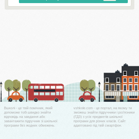
Вшколі - це твій помічник, який
vshkole.com - це портал, на якому ти
допоможе тобі швидко знайти
зможеш знайти підручники і роз'язники
відповідь на завдання або
(ГДЗ) з усіх предметів шкільної
завантажити підручник зі шкільної
програми для різних класів. Сайт
програми без жодних обмежень.
адаптовано під твій смартфон.