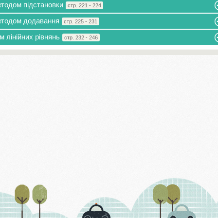
методом підстановки
стр. 221 - 224
методом додавання
стр. 225 - 231
м лінійних рівнянь
стр. 232 - 246