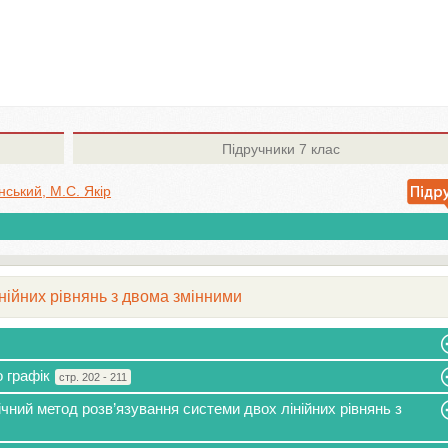
Підручники
7 клас
нський, М.С. Якір
інійних рівнянь з двома змінними
о графік
стр. 202 - 211
ічний метод розв’язування системи двох лінійних рівнянь з