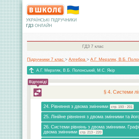
УКРАЇНСЬКІ ПІДРУЧНИКИ
ГДЗ
ОНЛАЙН
ГДЗ
7 клас
Підручники 7 клас
>
Алгебра
>
А.Г. Мерзляк, В.Б. Поло
А.Г. Мерзляк, В.Б. Полонський, М.С. Якір
§ 4. Системи л
24. Рівняння з двома змінними
стр. 193 - 201
25. Лінійне рівняння з двома змінними та йог
26. Системи рівнянь з двома змінними. Граф
двома змінними
стр. 213 - 220