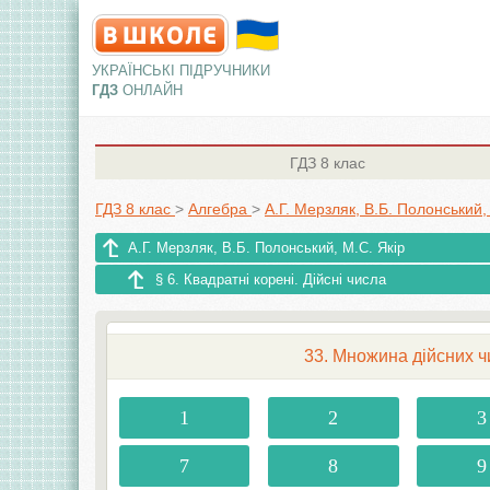
УКРАЇНСЬКІ ПІДРУЧНИКИ
ГДЗ
ОНЛАЙН
ГДЗ
8 клас
ГДЗ 8 клас
>
Алгебра
>
А.Г. Мерзляк, В.Б. Полонський,
А.Г. Мерзляк, В.Б. Полонський, M.С. Якір
§ 6. Квадратні корені. Дійсні числа
33. Множина дійсних чи
1
2
3
7
8
9