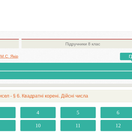
Підручники
8 клас
 M.С. Якір
сел - § 6. Квадратні корені. Дійсні числа
4
5
6
10
11
12