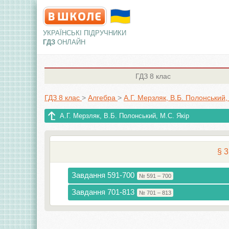
УКРАЇНСЬКІ ПІДРУЧНИКИ
ГДЗ
ОНЛАЙН
ГДЗ
8 клас
ГДЗ 8 клас
>
Алгебра
>
А.Г. Мерзляк, В.Б. Полонський,
А.Г. Мерзляк, В.Б. Полонський, M.С. Якір
§ 3
Завдання 591-700
№ 591 – 700
Завдання 701-813
№ 701 – 813