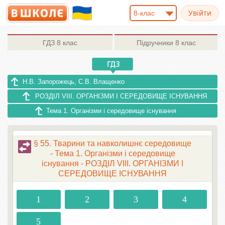
8-клас
ГДЗ
8 клас
Підручники
8 клас
Н.В. Запорожець, С.В. Влащенко
РОЗДІЛ VIII. ОРГАНІЗМИ І СЕРЕДОВИЩЕ ІСНУВАННЯ
Тема 1. Організми і середовище існування
§ 55. Тварини та навколишнє середовище
- Тема 1. Організми і середовище
існування - РОЗДІЛ VIII. ОРГАНІЗМИ І
СЕРЕДОВИЩЕ ІСНУВАННЯ
1
2
3
4
5