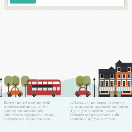
Вшколі - це твій помічник, який
vshkole.com - це портал, на якому ти
допоможе тобі швидко знайти
зможеш знайти підручники і роз'язники
відповідь на завдання або
(ГДЗ) з усіх предметів шкільної
завантажити підручник зі шкільної
програми для різних класів. Сайт
програми без жодних обмежень.
адаптовано під твій смартфон.