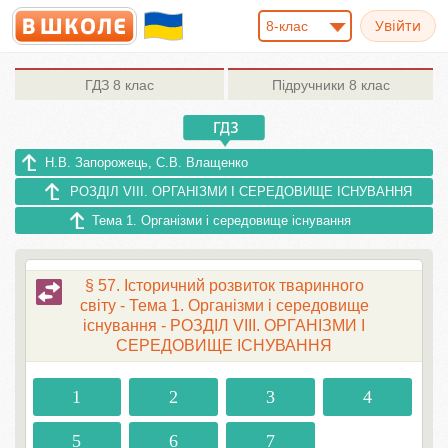
8-клас
ГДЗ
8 клас
Підручники
8 клас
Н.В. Запорожець, С.В. Влащенко
РОЗДІЛ VIII. ОРГАНІЗМИ І СЕРЕДОВИЩЕ ІСНУВАННЯ
Тема 1. Організми і середовище існування
§ 57. Історичний розвиток тваринного
світу - Тема 1. Організми і середовище
існування - РОЗДІЛ VIII. ОРГАНІЗМИ І
СЕРЕДОВИЩЕ ІСНУВАННЯ
1
2
3
4
5
6
7