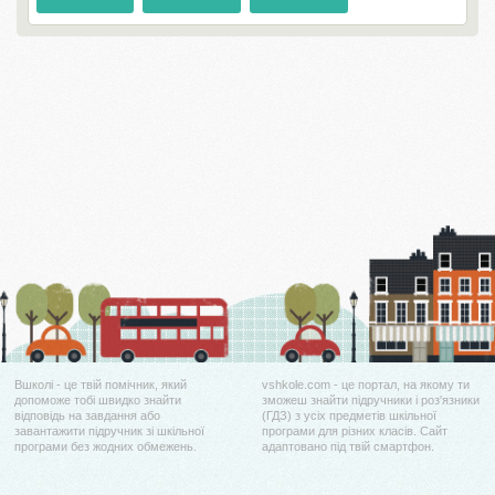
Вшколі - це твій помічник, який
vshkole.com - це портал, на якому ти
допоможе тобі швидко знайти
зможеш знайти підручники і роз'язники
відповідь на завдання або
(ГДЗ) з усіх предметів шкільної
завантажити підручник зі шкільної
програми для різних класів. Сайт
програми без жодних обмежень.
адаптовано під твій смартфон.