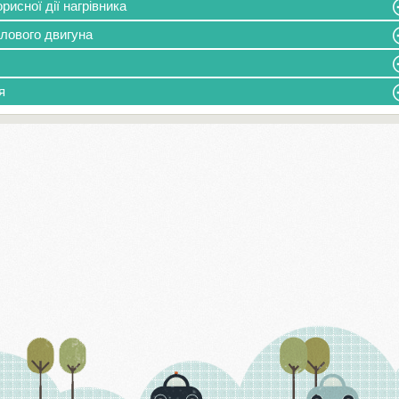
рисної дії нагрівника
плового двигуна
я