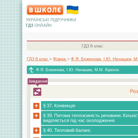
УКРАЇНСЬКІ ПІДРУЧНИКИ
ГДЗ
ОНЛАЙН
ГДЗ
8 клас
ГДЗ 8 клас
>
Фізика
>
Ф.Я. Божинова, І.Ю. Ненашев, М.
Ф.Я. Божинова, І.Ю. Ненашев, М.М. Кірюхін
Роз
+
§ 37. Конвекція
+
§ 39. Питома теплоємність речовини. Кількі
виділяється під час охолодження
+
§ 40. Тепловий баланс