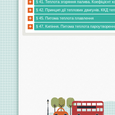
+
§ 41. Теплота згоряння палива. Коефіцієнт ко
+
§ 42. Принцип дії теплових двигунів. ККД те
+
§ 45. Питома теплота плавлення
+
§ 47. Кипіння. Питома теплота пароутворенн