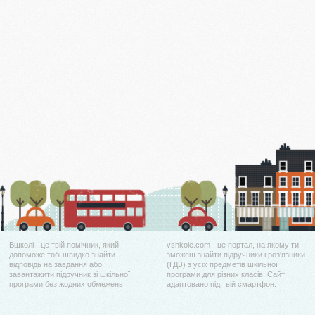
Вшколі - це твій помічник, який
vshkole.com - це портал, на якому ти
допоможе тобі швидко знайти
зможеш знайти підручники і роз'язники
відповідь на завдання або
(ГДЗ) з усіх предметів шкільної
завантажити підручник зі шкільної
програми для різних класів. Сайт
програми без жодних обмежень.
адаптовано під твій смартфон.