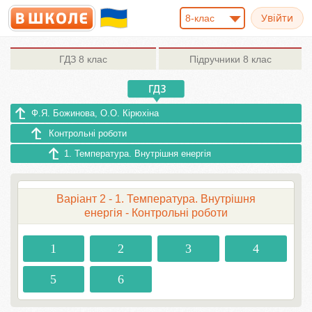
8-клас
ГДЗ
8 клас
Підручники
8 клас
Ф.Я. Божинова, О.О. Кірюхіна
Контрольні роботи
1. Температура. Внутрішня енергія
Варіант 2 - 1. Температура. Внутрішня
енергія - Контрольні роботи
1
2
3
4
5
6