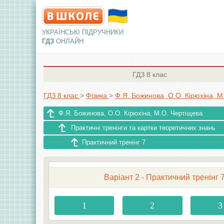
УКРАЇНСЬКІ ПІДРУЧНИКИ
ГДЗ
ОНЛАЙН
ГДЗ
8 клас
ГДЗ 8 клас
>
Фізика
>
Ф.Я. Божинова, О.О. Кірюхіна, М
Ф.Я. Божинова, О.О. Кірюхіна, М.О. Чертіщева
Практичні тренінги та картки теоретичних знань
Практичний тренінг 7
Варіант 2 - Практичний тренінг 
1
2
3