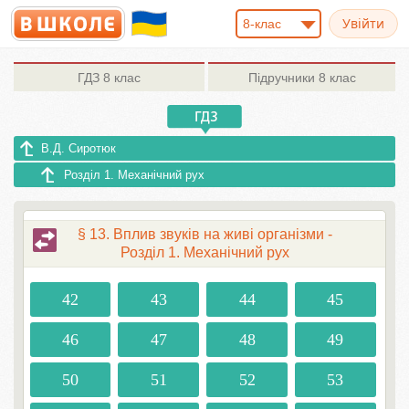
8-клас
ГДЗ
8 клас
Підручники
8 клас
В.Д. Сиротюк
Розділ 1. Механічний рух
§ 13. Вплив звуків на живі організми -
Розділ 1. Механічний рух
42
43
44
45
46
47
48
49
50
51
52
53