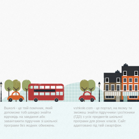
Вшколі - це твій помічник, який
vshkole.com - це портал, на якому ти
допоможе тобі швидко знайти
зможеш знайти підручники і роз'язники
відповідь на завдання або
(ГДЗ) з усіх предметів шкільної
завантажити підручник зі шкільної
програми для різних класів. Сайт
програми без жодних обмежень.
адаптовано під твій смартфон.