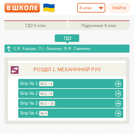
8-клас
ГДЗ
8 клас
Підручники
8 клас
Є.В. Коршак, О.І. Ляшенко, В.Ф. Савченко
РОЗДІЛ 1. МЕХАНІЧНИЙ РУХ
Впр № 1
№ 1 – 4
Впр № 2
№ 1 – 9
Впр № 3
№ 1 – 10
Впр № 4
№ 4