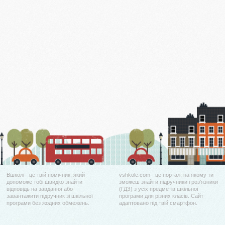
Вшколі - це твій помічник, який
vshkole.com - це портал, на якому ти
допоможе тобі швидко знайти
зможеш знайти підручники і роз'язники
відповідь на завдання або
(ГДЗ) з усіх предметів шкільної
завантажити підручник зі шкільної
програми для різних класів. Сайт
програми без жодних обмежень.
адаптовано під твій смартфон.