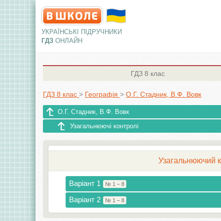
УКРАЇНСЬКІ ПІДРУЧНИКИ
ГДЗ
ОНЛАЙН
ГДЗ
8 клас
ГДЗ 8 клас
>
Географія
>
О.Г. Стадник, В.Ф. Вовк
О.Г. Стадник, В.Ф. Вовк
Узагальнюючі контролі
Узагальнюючий к
Варіант 1
№ 1 – 8
Варіант 2
№ 1 – 8