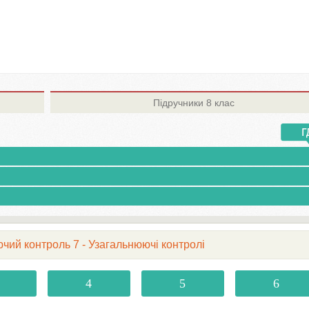
Підручники
8 клас
ючий контроль 7 - Узагальнюючі контролі
4
5
6