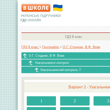
УКРАЇНСЬКІ ПІДРУЧНИКИ
ГДЗ
ОНЛАЙН
ГДЗ
8 клас
ГДЗ 8 клас
>
Географія
>
О.Г. Стадник, В.Ф. Вовк
О.Г. Стадник, В.Ф. Вовк
Узагальнюючі контролі
Узагальнюючий контроль 7
Варіант 2 - Узагальню
1
2
3