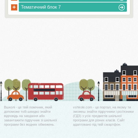
+
Тематичний блок 7
Вшколі - це твій помічник, який
vshkole.com - це портал, на якому ти
допоможе тобі швидко знайти
зможеш знайти підручники і роз'язники
відповідь на завдання або
(ГДЗ) з усіх предметів шкільної
завантажити підручник зі шкільної
програми для різних класів. Сайт
програми без жодних обмежень.
адаптовано під твій смартфон.