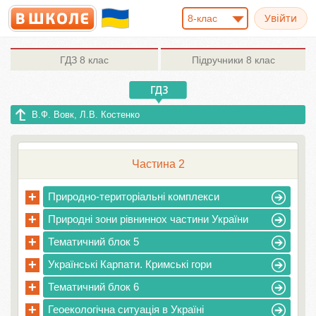
8-клас
ГДЗ
8 клас
Підручники
8 клас
В.Ф. Вовк, Л.В. Костенко
Частина 2
+
Природно-територіальні комплекси
+
Природні зони рівниннох частини України
+
Тематичний блок 5
+
Українські Карпати. Кримські гори
+
Тематичний блок 6
+
Геоекологічна ситуація в Україні