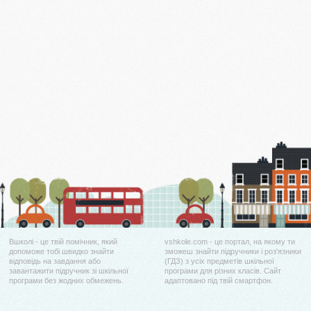
Вшколі - це твій помічник, який
vshkole.com - це портал, на якому ти
допоможе тобі швидко знайти
зможеш знайти підручники і роз'язники
відповідь на завдання або
(ГДЗ) з усіх предметів шкільної
завантажити підручник зі шкільної
програми для різних класів. Сайт
програми без жодних обмежень.
адаптовано під твій смартфон.