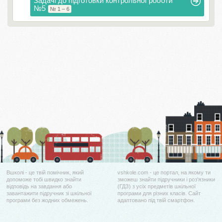
Задачі до підготовки контрольної роботи
№5
№ 1 – 6
Вшколі - це твій помічник, який
vshkole.com - це портал, на якому ти
допоможе тобі швидко знайти
зможеш знайти підручники і роз'язники
відповідь на завдання або
(ГДЗ) з усіх предметів шкільної
завантажити підручник зі шкільної
програми для різних класів. Сайт
програми без жодних обмежень.
адаптовано під твій смартфон.