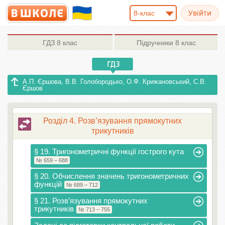
8-клас
ГДЗ
8 клас
Підручники
8 клас
А.П. Єршова, В.В. Голобородько, О.Ф. Крижановський, С.В.
Єршов
Розділ 4. Розв’язування прямокутних
трикутників
§ 19. Тригонометричні функції гострого кута
№ 659 – 688
§ 20. Обчислення значень тригонометричних
функцій
№ 689 – 712
§ 21. Розв’язування прямокутних
трикутників
№ 713 – 755