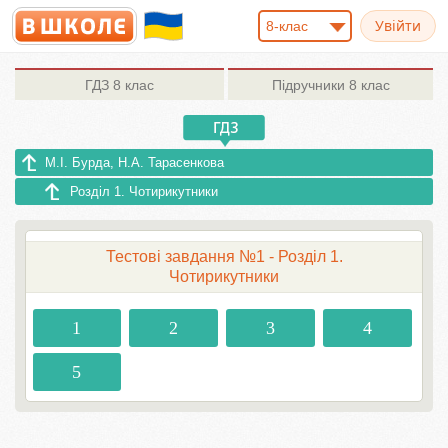
8-клас
ГДЗ
8 клас
Підручники
8 клас
М.І. Бурда, Н.А. Тарасенкова
Розділ 1. Чотирикутники
Тестові завдання №1 - Розділ 1.
Чотирикутники
1
2
3
4
5