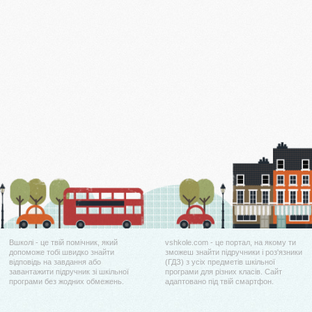
Вшколі - це твій помічник, який
vshkole.com - це портал, на якому ти
допоможе тобі швидко знайти
зможеш знайти підручники і роз'язники
відповідь на завдання або
(ГДЗ) з усіх предметів шкільної
завантажити підручник зі шкільної
програми для різних класів. Сайт
програми без жодних обмежень.
адаптовано під твій смартфон.