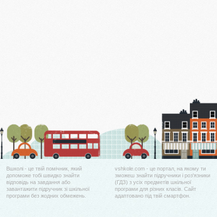
Вшколі - це твій помічник, який
vshkole.com - це портал, на якому ти
допоможе тобі швидко знайти
зможеш знайти підручники і роз'язники
відповідь на завдання або
(ГДЗ) з усіх предметів шкільної
завантажити підручник зі шкільної
програми для різних класів. Сайт
програми без жодних обмежень.
адаптовано під твій смартфон.