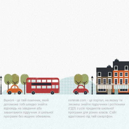
Вшколі - це твій помічник, який
vshkole.com - це портал, на якому ти
допоможе тобі швидко знайти
зможеш знайти підручники і роз'язники
відповідь на завдання або
(ГДЗ) з усіх предметів шкільної
завантажити підручник зі шкільної
програми для різних класів. Сайт
програми без жодних обмежень.
адаптовано під твій смартфон.