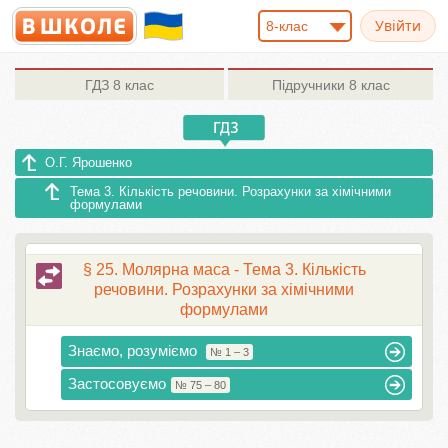
8-клас
ГДЗ
8 клас
Підручники
8 клас
О.Г. Ярошенко
Тема 3. Кількість речовини. Розрахунки за хімічними
формулами
§ 25. Молярна маса - Тема 3. Кількість
речовини. Розрахунки за хімічними
формулами
Знаємо, розуміємо
№ 1 – 3
Застосовуємо
№ 75 – 80