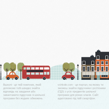
Вшколі - це твій помічник, який
vshkole.com - це портал, на якому ти
допоможе тобі швидко знайти
зможеш знайти підручники і роз'язники
відповідь на завдання або
(ГДЗ) з усіх предметів шкільної
завантажити підручник зі шкільної
програми для різних класів. Сайт
програми без жодних обмежень.
адаптовано під твій смартфон.