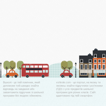
Вшколі - це твій помічник, який
vshkole.com - це портал, на якому ти
допоможе тобі швидко знайти
зможеш знайти підручники і роз'язники
відповідь на завдання або
(ГДЗ) з усіх предметів шкільної
завантажити підручник зі шкільної
програми для різних класів. Сайт
програми без жодних обмежень.
адаптовано під твій смартфон.