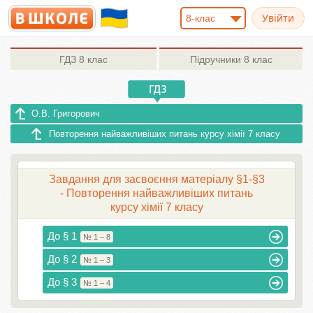
8-клас
ГДЗ
8 клас
Підручники
8 клас
О.В. Григорович
Повторення найважливіших питань курсу хімії 7 класу
Завдання для засвоєння матеріалу §1-§3
- Повторення найважливіших питань
курсу хімії 7 класу
До § 1
№ 1 – 8
До § 2
№ 1 – 3
До § 3
№ 1 – 4