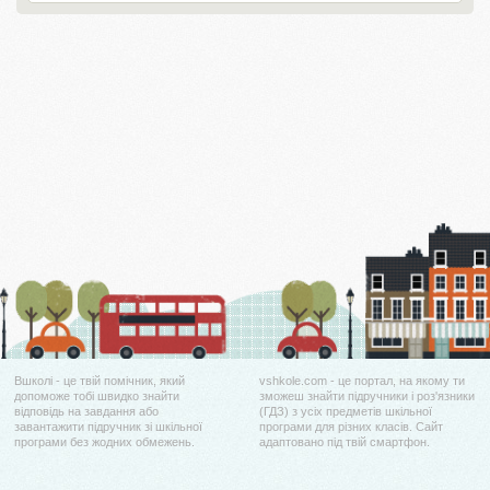
Вшколі - це твій помічник, який
vshkole.com - це портал, на якому ти
допоможе тобі швидко знайти
зможеш знайти підручники і роз'язники
відповідь на завдання або
(ГДЗ) з усіх предметів шкільної
завантажити підручник зі шкільної
програми для різних класів. Сайт
програми без жодних обмежень.
адаптовано під твій смартфон.