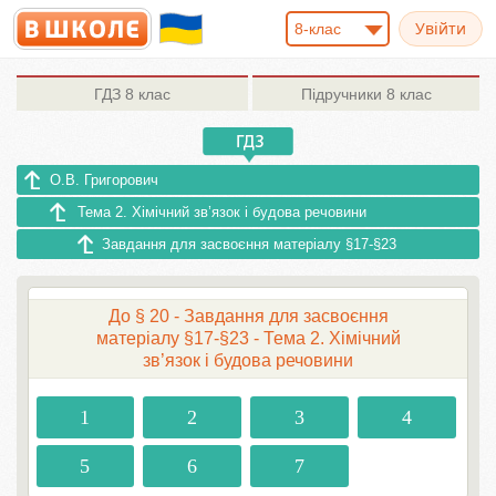
8-клас
ГДЗ
8 клас
Підручники
8 клас
О.В. Григорович
Тема 2. Хімічний зв’язок і будова речовини
Завдання для засвоєння матеріалу §17-§23
До § 20 - Завдання для засвоєння
матеріалу §17-§23 - Тема 2. Хімічний
зв’язок і будова речовини
1
2
3
4
5
6
7