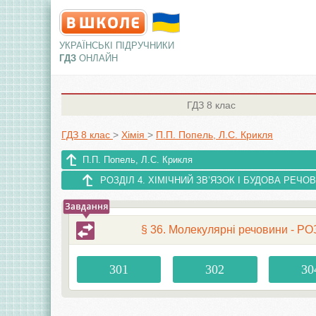
УКРАЇНСЬКІ ПІДРУЧНИКИ
ГДЗ
ОНЛАЙН
ГДЗ
8 клас
ГДЗ 8 клас
>
Хімія
>
П.П. Попель, Л.С. Крикля
П.П. Попель, Л.С. Крикля
РОЗДІЛ 4. ХІМІЧНИЙ ЗВ’ЯЗОК І БУДОВА РЕЧО
§ 36. Молекулярні речовини - 
301
302
30