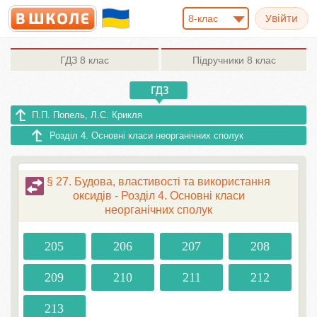
8-клас
ГДЗ
8 клас
Підручники
8 клас
П.П. Попель, Л.С. Крикля
Розділ 4. Основні класи неорганічних сполук
§ 27. Будова, властивості та використання
оксидів - Розділ 4. Основні класи
неорганічних сполук
205
206
207
208
209
210
211
212
213