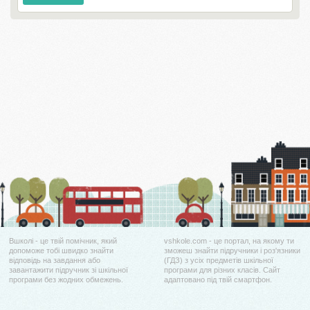
Вшколі - це твій помічник, який
vshkole.com - це портал, на якому ти
допоможе тобі швидко знайти
зможеш знайти підручники і роз'язники
відповідь на завдання або
(ГДЗ) з усіх предметів шкільної
завантажити підручник зі шкільної
програми для різних класів. Сайт
програми без жодних обмежень.
адаптовано під твій смартфон.