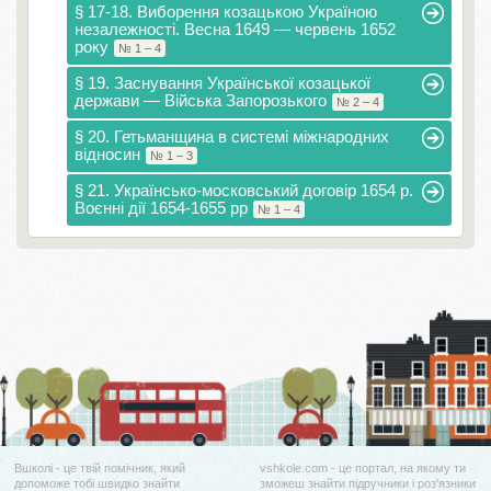
§ 17-18. Виборення козацькою Україною
незалежності. Весна 1649 — червень 1652
року
№ 1 – 4
§ 19. Заснування Української козацької
держави — Війська Запорозького
№ 2 – 4
§ 20. Гетьманщина в системі міжнародних
відносин
№ 1 – 3
§ 21. Українсько-московський договір 1654 р.
Воєнні дії 1654-1655 рр
№ 1 – 4
Вшколі - це твій помічник, який
vshkole.com - це портал, на якому ти
допоможе тобі швидко знайти
зможеш знайти підручники і роз'язники