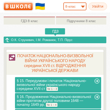
8-клас
ГДЗ
8 клас
Підручники
8 клас
О.К. Струкевич, І.М. Романюк, Т.П. Пірус
ПОЧАТОК НАЦІОНАЛЬНО-ВИЗВОЛЬНОЇ
ВІЙНИ УКРАЇНСЬКОГО НАРОДУ
середини XVII ст. ВІДРОДЖЕННЯ
УКРАЇНСЬКОЇ ДЕРЖАВИ
§ 15. Передумови і початок Національно-
визвольної війни українського народу
середини XVII ст
№ 1 – 3
§ 16. Продовження Національно-визвольної
війни протягом другої половини 1648 —
початку 1649 рр.
№ 1 – 4