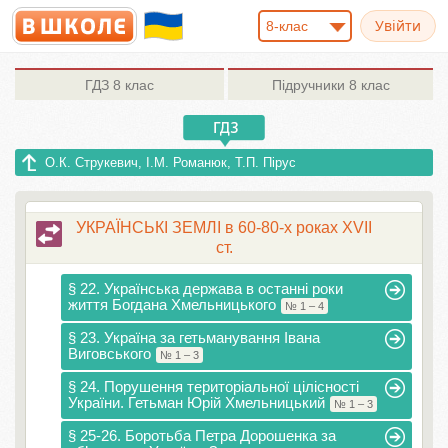
8-клас
ГДЗ
8 клас
Підручники
8 клас
О.К. Струкевич, І.М. Романюк, Т.П. Пірус
УКРАЇНСЬКІ ЗЕМЛІ в 60-80-х роках XVII
ст.
§ 22. Українська держава в останні роки
життя Богдана Хмельницького
№ 1 – 4
§ 23. Україна за гетьманування Івана
Виговського
№ 1 – 3
§ 24. Порушення територіальної цілісності
України. Гетьман Юрій Хмельницький
№ 1 – 3
§ 25-26. Боротьба Петра Дорошенка за