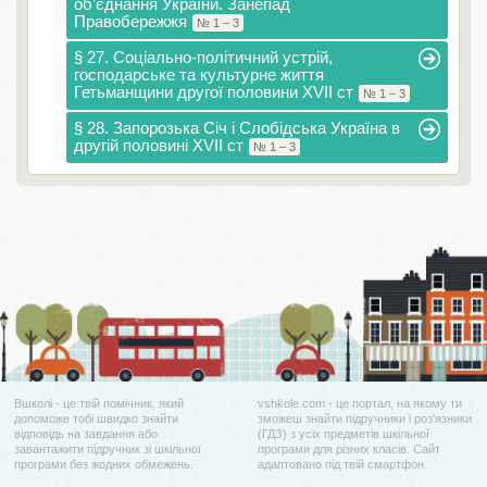
об’єднання України. Занепад
Правобережжя
№ 1 – 3
§ 27. Соціально-політичний устрій,
господарське та культурне життя
Гетьманщини другої половини XVII ст
№ 1 – 3
§ 28. Запорозька Січ і Слобідська Україна в
другій половині XVII ст
№ 1 – 3
Вшколі - це твій помічник, який
vshkole.com - це портал, на якому ти
допоможе тобі швидко знайти
зможеш знайти підручники і роз'язники
відповідь на завдання або
(ГДЗ) з усіх предметів шкільної
завантажити підручник зі шкільної
програми для різних класів. Сайт
програми без жодних обмежень.
адаптовано під твій смартфон.