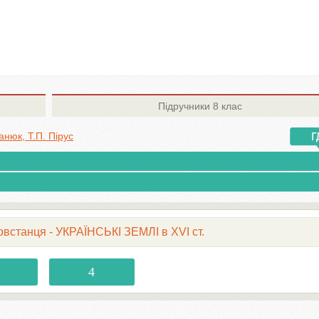
Підручники
8 клас
анюк, Т.П. Пірус
повстанця - УКРАЇНСЬКІ ЗЕМЛІ в XVI ст.
4