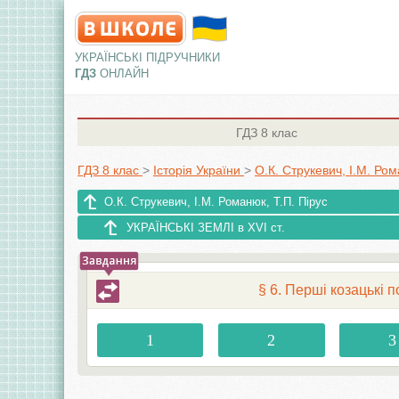
УКРАЇНСЬКІ ПІДРУЧНИКИ
ГДЗ
ОНЛАЙН
ГДЗ
8 клас
ГДЗ 8 клас
>
Історія України
>
О.К. Струкевич, І.М. Ром
О.К. Струкевич, І.М. Романюк, Т.П. Пірус
УКРАЇНСЬКІ ЗЕМЛІ в XVI ст.
§ 6. Перші козацькі 
1
2
3