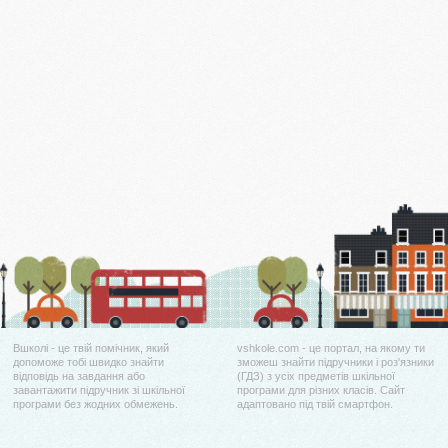
Вшколі - це твій помічник, який
vshkole.com - це портал, на якому ти
допоможе тобі швидко знайти
зможеш знайти підручники і роз'язники
відповідь на завдання або
(ГДЗ) з усіх предметів шкільної
завантажити підручник зі шкільної
програми для різних класів. Сайт
програми без жодних обмежень.
адаптовано під твій смартфон.