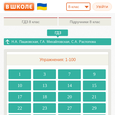
8-клас
ГДЗ
8 клас
Підручники
8 клас
Н.А. Пашковская, Г.А. Михайловская, С.А. Распопова
Упражнения: 1-100
1
3
7
9
10
13
14
15
17
18
20
21
22
23
27
29