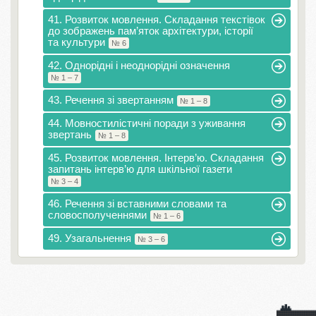
41. Розвиток мовлення. Складання текстівок
до зображень пам’яток архітектури, історії
та культури
№ 6
42. Однорідні і неоднорідні означення
№ 1 – 7
43. Речення зі звертанням
№ 1 – 8
44. Мовностилістичні поради з уживання
звертань
№ 1 – 8
45. Розвиток мовлення. Інтерв’ю. Складання
запитань інтерв’ю для шкільної газети
№ 3 – 4
46. Речення зі вставними словами та
словосполученнями
№ 1 – 6
49. Узагальнення
№ 3 – 6