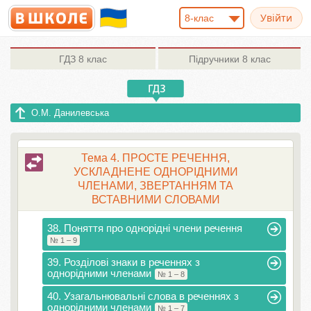
8-клас
ГДЗ
8 клас
Підручники
8 клас
О.М. Данилевська
Тема 4. ПРОСТЕ РЕЧЕННЯ,
УСКЛАДНЕНЕ ОДНОРІДНИМИ
ЧЛЕНАМИ, ЗВЕРТАННЯМ ТА
ВСТАВНИМИ СЛОВАМИ
38. Поняття про однорідні члени речення
№ 1 – 9
39. Розділові знаки в реченнях з
однорідними членами
№ 1 – 8
40. Узагальнювальні слова в реченнях з
однорідними членами
№ 1 – 7