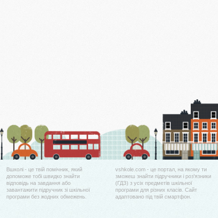
Вшколі - це твій помічник, який
vshkole.com - це портал, на якому ти
допоможе тобі швидко знайти
зможеш знайти підручники і роз'язники
відповідь на завдання або
(ГДЗ) з усіх предметів шкільної
завантажити підручник зі шкільної
програми для різних класів. Сайт
програми без жодних обмежень.
адаптовано під твій смартфон.