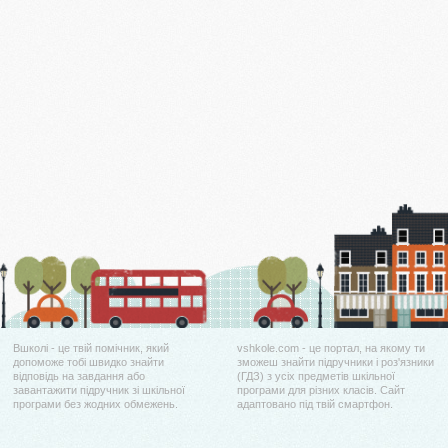
Вшколі - це твій помічник, який
vshkole.com - це портал, на якому ти
допоможе тобі швидко знайти
зможеш знайти підручники і роз'язники
відповідь на завдання або
(ГДЗ) з усіх предметів шкільної
завантажити підручник зі шкільної
програми для різних класів. Сайт
програми без жодних обмежень.
адаптовано під твій смартфон.