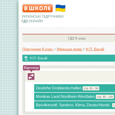
УКРАЇНСЬКІ ПІДРУЧНИКИ
ГДЗ
ОНЛАЙН
ГДЗ
8 клас
Підручники 8 клас
>
Німецька мова
>
Н.П. Басай
Н.П. Басай
Deulsthe Groblandschaflen
стр. 91 - 94
Monikas Land Nordihein-Westfalen
стр. 95 - 100
Bevolkeruntf, Sprahce, Klima, Deutschlonds
с