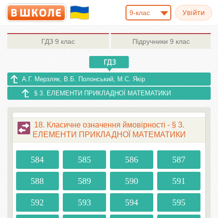
9-клас
ГДЗ
9 клас
Підручники
9 клас
А.Г. Мерзляк, В.Б. Полонський, М.С. Якір
§ 3. ЕЛЕМЕНТИ ПРИКЛАДНОЇ МАТЕМАТИКИ
18. Класичне означення ймовірності - § 3.
ЕЛЕМЕНТИ ПРИКЛАДНОЇ МАТЕМАТИКИ
584
585
586
587
588
589
590
591
592
593
594
595