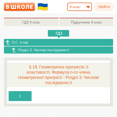
9-клас
ГДЗ
9 клас
Підручники
9 клас
О.С. Істер
Розділ 3. Числові послідовності
§ 18. Геометрична прогресія, її
властивості. Формула n-го члена
геометричної прогресії - Розділ 3. Числові
послідовності
1