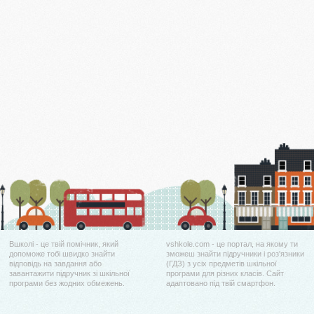
Вшколі - це твій помічник, який
vshkole.com - це портал, на якому ти
допоможе тобі швидко знайти
зможеш знайти підручники і роз'язники
відповідь на завдання або
(ГДЗ) з усіх предметів шкільної
завантажити підручник зі шкільної
програми для різних класів. Сайт
програми без жодних обмежень.
адаптовано під твій смартфон.