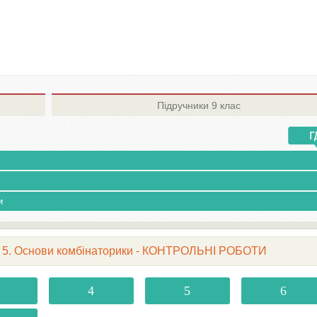
Підручники
9 клас
и
 № 5. Основи комбінаторики - КОНТРОЛЬНІ РОБОТИ
4
5
6