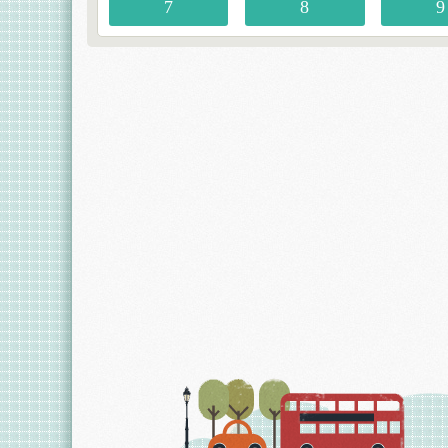
7
8
9