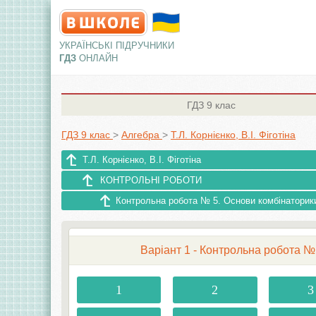
УКРАЇНСЬКІ ПІДРУЧНИКИ
ГДЗ
ОНЛАЙН
ГДЗ
9 клас
ГДЗ 9 клас
>
Алгебра
>
Т.Л. Корнієнко, В.І. Фіготіна
Т.Л. Корнієнко, В.І. Фіготіна
КОНТРОЛЬНІ РОБОТИ
Контрольна робота № 5. Основи комбінаторик
Варіант 1 - Контрольна робота
1
2
3