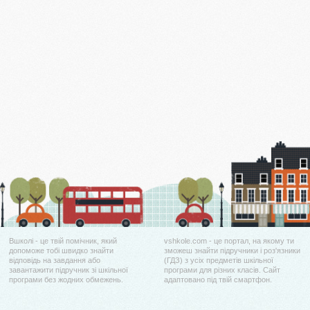
Вшколі - це твій помічник, який
vshkole.com - це портал, на якому ти
допоможе тобі швидко знайти
зможеш знайти підручники і роз'язники
відповідь на завдання або
(ГДЗ) з усіх предметів шкільної
завантажити підручник зі шкільної
програми для різних класів. Сайт
програми без жодних обмежень.
адаптовано під твій смартфон.