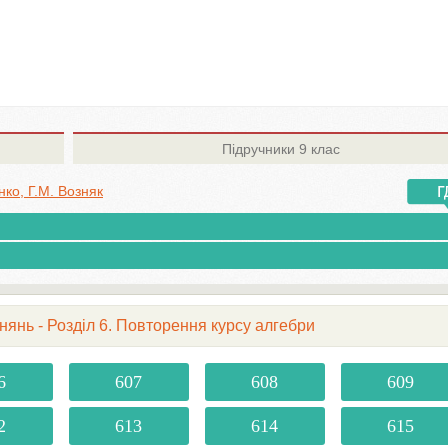
Підручники
9 клас
ко, Г.М. Возняк
внянь - Розділ 6. Повторення курсу алгебри
6
607
608
609
2
613
614
615