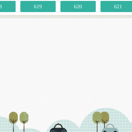
8
619
620
621