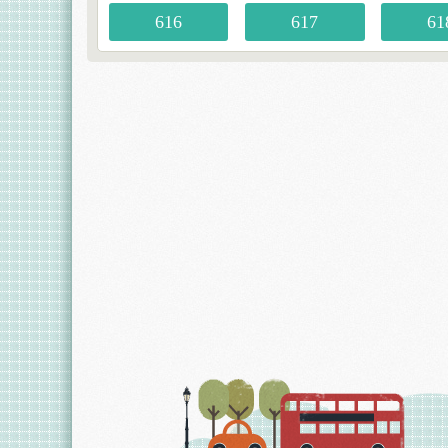
616
617
61