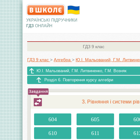
УКРАЇНСЬКІ ПІДРУЧНИКИ
ГДЗ
ОНЛАЙН
ГДЗ
9 клас
ГДЗ 9 клас
>
Алгебра
>
Ю.І. Мальований, Г.М. Литвинен
Ю.І. Мальований, Г.М. Литвиненко, Г.М. Возняк
Розділ 6. Повторення курсу алгебри
3. Рівняння і системи рі
604
605
60
610
611
61