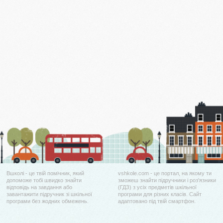
Вшколі - це твій помічник, який
vshkole.com - це портал, на якому ти
допоможе тобі швидко знайти
зможеш знайти підручники і роз'язники
відповідь на завдання або
(ГДЗ) з усіх предметів шкільної
завантажити підручник зі шкільної
програми для різних класів. Сайт
програми без жодних обмежень.
адаптовано під твій смартфон.