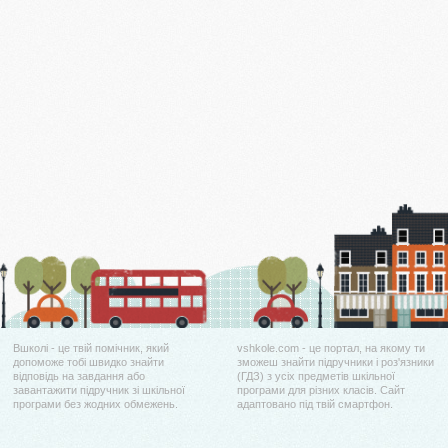
Вшколі - це твій помічник, який
vshkole.com - це портал, на якому ти
допоможе тобі швидко знайти
зможеш знайти підручники і роз'язники
відповідь на завдання або
(ГДЗ) з усіх предметів шкільної
завантажити підручник зі шкільної
програми для різних класів. Сайт
програми без жодних обмежень.
адаптовано під твій смартфон.