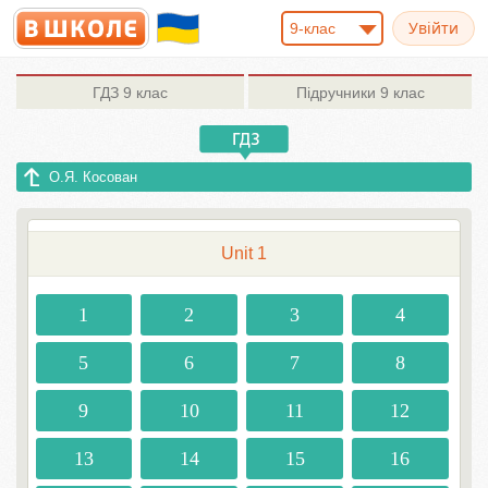
9-клас
ГДЗ
9 клас
Підручники
9 клас
О.Я. Косован
Unit 1
1
2
3
4
5
6
7
8
9
10
11
12
13
14
15
16