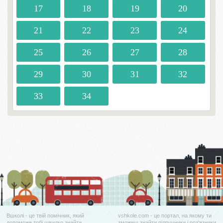
17
18
19
20
21
22
23
24
25
26
27
28
29
30
31
32
33
34
Вшколі - це твій помічник, який
vshkole.com - це портал, на якому ти
допоможе тобі швидко знайти
зможеш знайти підручники і роз'язники