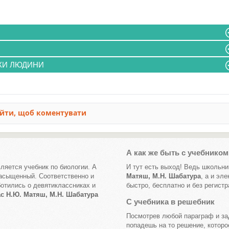
НКИ ЛЮДИНИ
А как же быть с учебнико
ляется учебник по биологии. А
И тут есть выход! Ведь школьни
насыщенный. Соответственно и
Матяш, М.Н. Шабатура
, а и эл
отились о девятиклассниках и
быстро, бесплатно и без регистр
ас Н.Ю. Матяш, М.Н. Шабатура
С учебника в решебник
Посмотрев любой параграф и зад
попадешь на то решение, которо