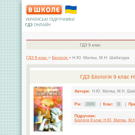
УКРАЇНСЬКІ ПІДРУЧНИКИ
ГДЗ
ОНЛАЙН
ГДЗ
9 клас
ГДЗ 9 клас
>
Біологія
>
Н.Ю. Матяш, М.Н. Шабатура
ГДЗ Біологія 9 клас 
Автори:
Н.Ю. Матяш, М.Н. Шаб
Рік:
2009
|
Клас:
9
|
Пр
Підручник:
Біологія 9 клас Н.Ю. Матяш, М.Н