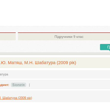
Підручники
9 клас
Н.Ю. Матяш, М.Н. Шабатура (2009 рік)
атура
едмет:
Біологія
|
. Шабатура (2009 рік)