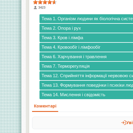
3423
Тема 1. Організм людини як біологічна сист
Тема 2. Опора і рух
Тема 3. Кров і лімфа
Тема 4. Кровообіг і лімфообіг
Тема 6. Харчування і травлення
Тема 7. Терморегуляція
Тема 12. Сприйняття інформації нервовою с
Тема 13. Формування поведінки і психіки лю
Тема 14. Мислення і свідомість