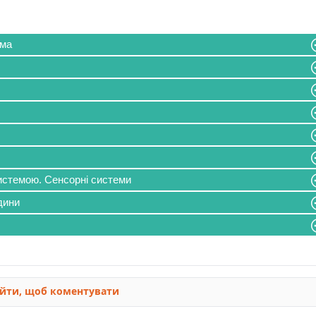
ема
истемою. Сенсорні системи
дини