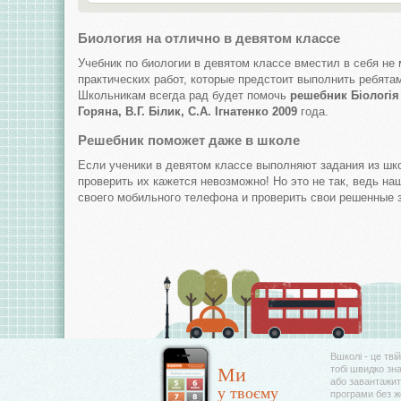
Биология на отлично в девятом классе
Учебник по биологии в девятом классе вместил в себя не
практических работ, которые предстоит выполнить ребятам
Школьникам всегда рад будет помочь
решебник Біологія 
Горяна, В.Г. Білик, С.А. Ігнатенко 2009
года.
Решебник поможет даже в школе
Если ученики в девятом классе выполняют задания из шко
проверить их кажется невозможно! Но это не так, ведь на
своего мобильного телефона и проверить свои решенные з
Вшколі - це тві
Ми
тобі швидко зн
або завантажити
у твоєму
програми без 