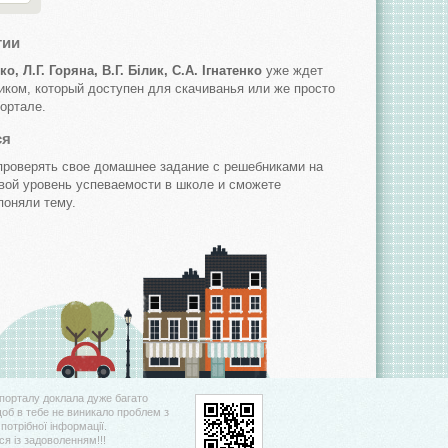
гии
о, Л.Г. Горяна, В.Г. Білик, С.А. Ігнатенко
уже ждет
иком, который доступен для скачиванья или же просто
ортале.
ся
роверять свое домашнее задание с решебниками на
свой уровень успеваемости в школе и сможете
поняли тему.
порталу доклала дуже багато
щоб в тебе не виникало проблем з
потрібної інформації.
я із задоволенням!!!