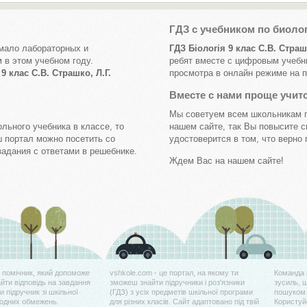
ГДЗ с учебником по биоло
 мало лабораторных и
ГДЗ Біологія 9 клас С.В. Страшк
 в этом учебном году.
ребят вместе с цифровым учебн
9 клас С.В. Страшко, Л.Г.
просмотра в онлайн режиме на п
Вместе с нами проще учит
Мы советуем всем школьникам п
льного учебника в классе, то
нашем сайте, так Вы повысите 
ш портал можно посетить со
удостоверится в том, что верно 
адания с ответами в решебнике.
Ждем Вас на нашем сайте!
й помічник, який допоможе
vshkole.com - це портал, на якому ти
Команда 
айти відповідь на завдання
зможеш знайти підручники і роз'язники
зусиль, 
 підручник зі шкільної
(ГДЗ) з усіх предметів шкільної програми
пошуком 
жодних обмежень.
для різних класів. Сайт адаптовано під твій
Користуйс