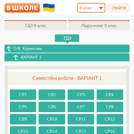
9-клас
ГДЗ
9 клас
Підручники
9 клас
О.В. Курносова
ВАРІАНТ 1
Самостійні роботи - ВАРІАНТ 1
СР1
СР2
СР3
СР4
СР5
СР6
СР7
СР8
СР9
СР10
СР11
СР12
СР13
СР14
СР15
СР16