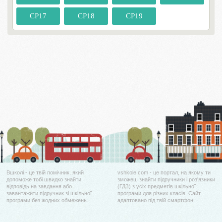
СР17
СР18
СР19
Вшколі - це твій помічник, який
vshkole.com - це портал, на якому ти
допоможе тобі швидко знайти
зможеш знайти підручники і роз'язники
відповідь на завдання або
(ГДЗ) з усіх предметів шкільної
завантажити підручник зі шкільної
програми для різних класів. Сайт
програми без жодних обмежень.
адаптовано під твій смартфон.